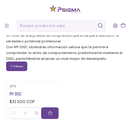
Inicio
Pruebas de selección
Pruebas de selección
MY DISC es una prueba de comprensión personal para descubrir tu
verdadero potencial profesional.
Con MY DISC obtendrás información valiosa que te permitirá
comprender tu estilo de comportamiento predominante mediante el
DISC, permitiéndote alcanzar un nivel mayor de desempeño.
Filtros
1071
|
MY DISC
$32.500 COP
Cantidad