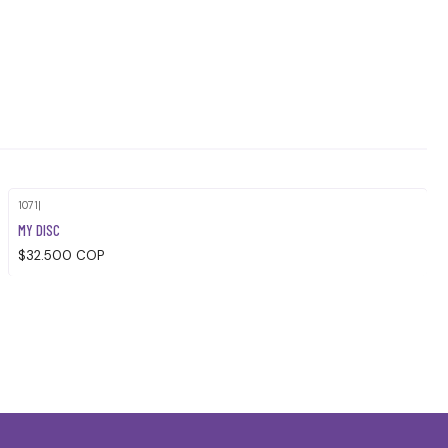
1071
|
MY DISC
$32.500 COP