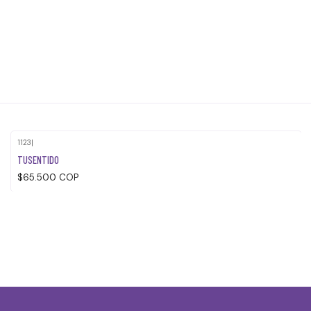
1123
|
TUSENTIDO
$65.500 COP